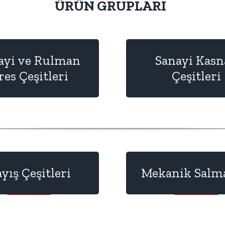
ÜRÜN GRUPLARI
ayi ve Rulman
Sanayi Kasn
res Çeşitleri
Çeşitleri
Detay
Detay
yış Çeşitleri
Mekanik Salm
Detay
Detay