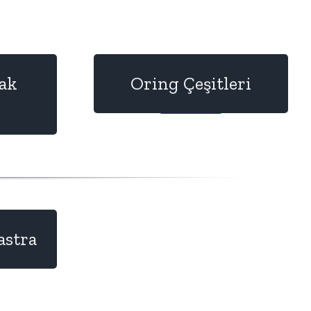
ak
Oring Çeşitleri
Detay
astra