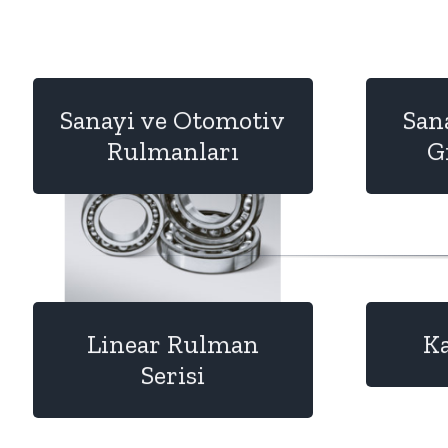
Sanayi ve Otomotiv
San
Rulmanları
G
Linear Rulman
Ka
Serisi
Detay
Detay