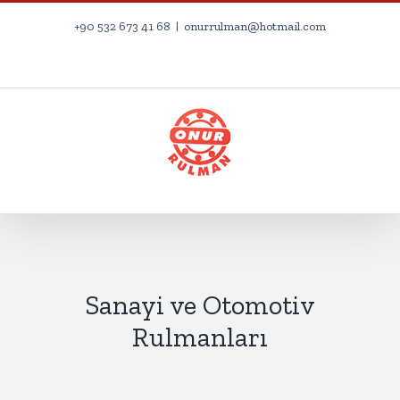
Skip
+90 532 673 41 68
|
onurrulman@hotmail.com
to
Facebook
Twitter
Instagram
Pinterest
content
Sanayi ve Otomotiv
Rulmanları