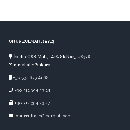
ONUR RULMAN KAYIŞ
İvedik OSB Mah., 1416. Sk.No:3, 06378
Yenimahalle/Ankara
+90 532 673 41 68
+90 312 394 33 24
+90 312 394 33 27
onurrulman@hotmail.com